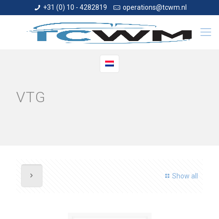
+31 (0) 10 - 4282819
operations@tcwm.nl
VTG
Show all