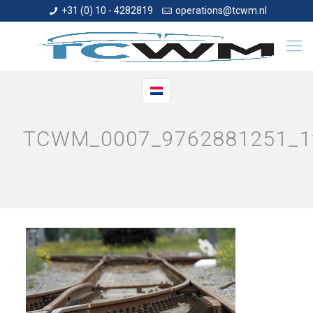
+31 (0) 10 - 4282819
operations@tcwm.nl
TCWM_0007_9762881251_1f