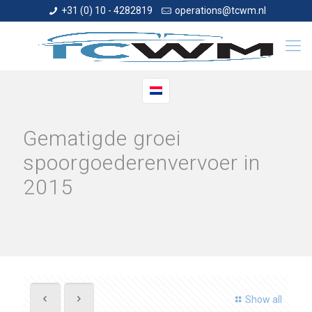
+31 (0) 10 - 4282819
operations@tcwm.nl
Gematigde groei
spoorgoederenvervoer in
2015
Show all