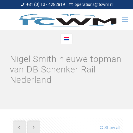
+31 (0) 10 - 4282819
operations@tcwm.nl
Nigel Smith nieuwe topman
van DB Schenker Rail
Nederland
Show all