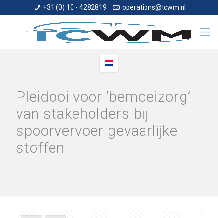
+31 (0) 10 - 4282819
operations@tcwm.nl
Pleidooi voor ‘bemoeizorg’
van stakeholders bij
spoorvervoer gevaarlijke
stoffen