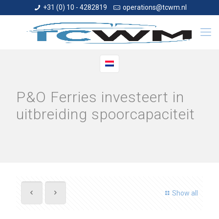
+31 (0) 10 - 4282819
operations@tcwm.nl
P&O Ferries investeert in
uitbreiding spoorcapaciteit
Show all