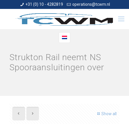
+31 (0) 10 - 4282819
operations@tcwm.nl
Strukton Rail neemt NS
Spooraansluitingen over
Show all