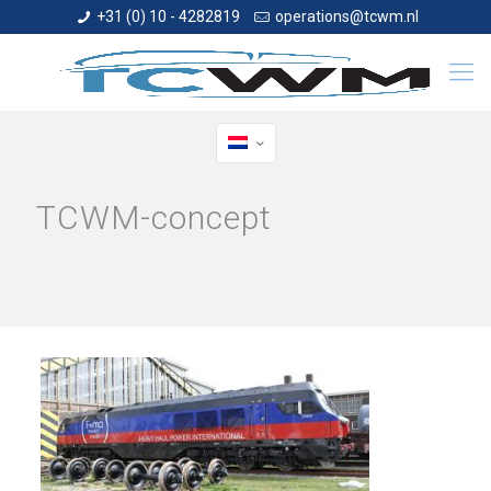
+31 (0) 10 - 4282819
operations@tcwm.nl
TCWM-concept