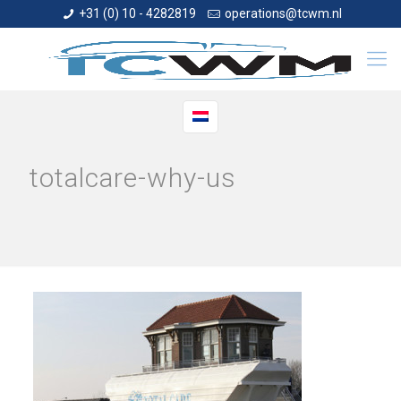
+31 (0) 10 - 4282819
operations@tcwm.nl
totalcare-why-us