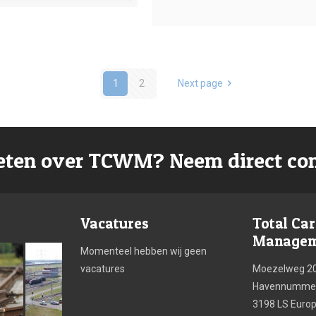
1
2
Next page
ten over TCWM? Neem direct con
Vacatures
Total Ca
Manageme
Momenteel hebben wij geen
vacatures
Moezelweg 2
Havennummer
3198 LS Euro