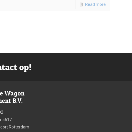
Read more
tact op!
re Wagon
nt B.V.
02
 5617
poort Rotterdam