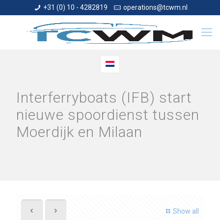
+31 (0) 10 - 4282819
operations@tcwm.nl
Interferryboats (IFB) start
nieuwe spoordienst tussen
Moerdijk en Milaan
Show all