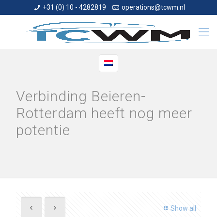
+31 (0) 10 - 4282819
operations@tcwm.nl
Verbinding Beieren-
Rotterdam heeft nog meer
potentie
Show all