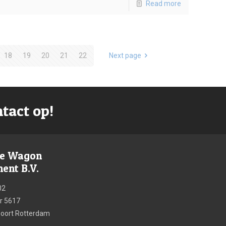
Read more
18
19
20
21
22
Next page
tact op!
re Wagon
nt B.V.
02
 5617
poort Rotterdam