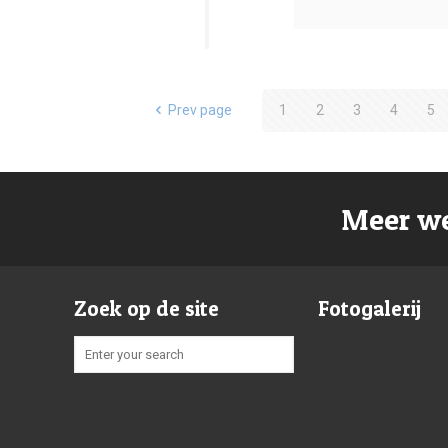
Prev page
1
2
3
4
5
Meer we
Zoek op de site
Fotogalerij