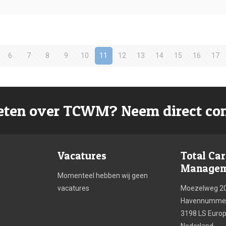
6
7
8
9
10
11
12
13
14
15
16
17
ten over TCWM? Neem direct con
Vacatures
Total Ca
Manageme
Momenteel hebben wij geen
vacatures
Moezelweg 2
Havennummer
3198 LS Euro