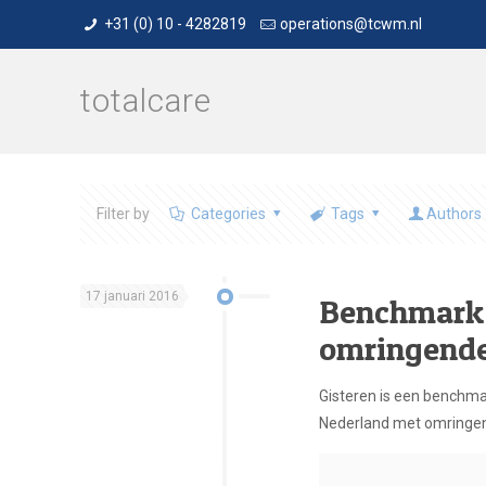
+31 (0) 10 - 4282819
operations@tcwm.nl
totalcare
Filter by
Categories
Tags
Authors
17 januari 2016
Benchmark 
omringende
Gisteren is een benchma
Nederland met omringend