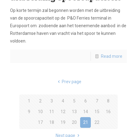
Op korte termijn zal begonnen worden met de uitbreiding
van de spoorcapaciteit op de P&O Ferries terminal in
Europoort om zodoende aan het toenemende aanbod in de
Rotterdamse haven van vracht via het spoor te kunnen
voldoen.
Read more
Prev page
1
2
3
4
5
6
7
8
9
10
11
12
13
14
15
16
17
18
19
20
21
22
Next page