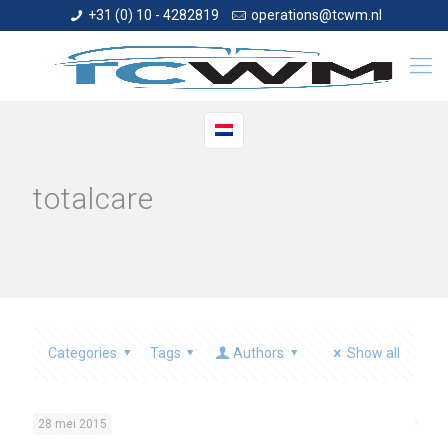
+31 (0) 10 - 4282819
operations@tcwm.nl
totalcare
Categories
Tags
Authors
Show all
28 mei 2015